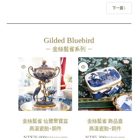
下一頁
Gilded Bluebird
－ 金絲藍雀系列 －
金絲藍雀 仙鷺聚寶盆
金絲藍雀 飾品盒
高溫瓷胎+銅件
高溫瓷胎+銅件
NT$
76,000
NT$
5,300
NT$
152,000
NT$
10,600