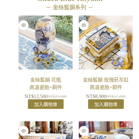
－ 金絲藍韻系列 －
金絲藍韻 花瓶
金絲藍韻 玫瑰菸灰缸
高溫瓷胎+銅件
高溫瓷胎+銅件
NT$
12,500
NT$
8,900
NT$
25,000
NT$
17,800
加入購物車
加入購物車