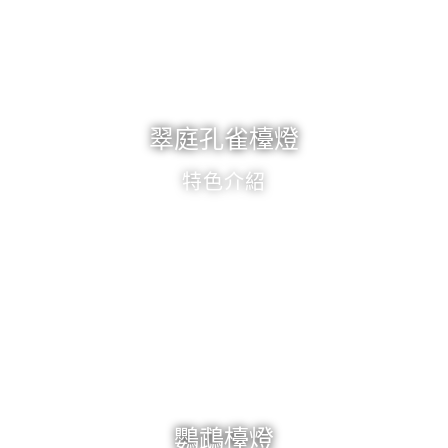
翠庭孔雀檯燈
特色介紹
鸚鵡檯燈