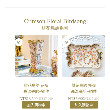
Crimson Floral Birdsong
－ 緋花鳥語系列 －
緋花鳥語 花瓶
緋花鳥語 托盤
高溫瓷胎+銅件
高溫瓷胎+銅件
NT$
13,500
NT$
7,600
NT$
27,000
NT$
15,200
加入購物車
加入購物車