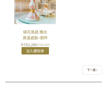
緋花鳥語 燭台
高溫瓷胎+銅件
NT$
3,200
NT$
6,400
加入購物車
下一頁