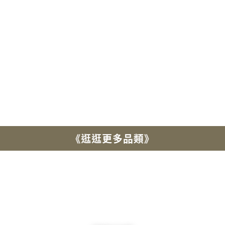
神與東西美學交會後的細膩平衡。
ART
FUSION
Where Eastern and Western artistry unite.
《逛逛更多品類》