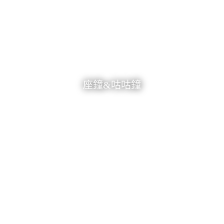
座鐘&咕咕鐘