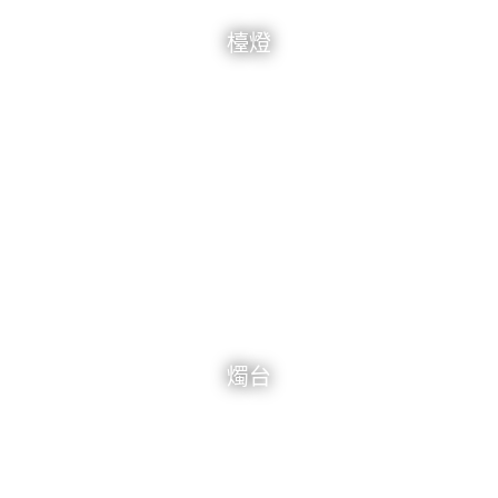
檯燈
燭台