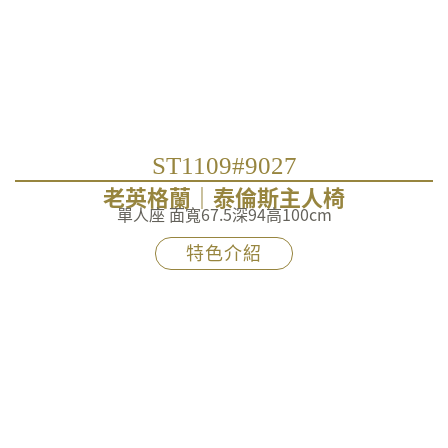
ST1109#9027
老英格蘭｜泰倫斯主人椅
單人座 面寬67.5深94高100cm
特色介紹