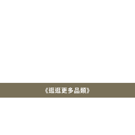
REAL
SHOTS
Find your purchasing inspiration through real-life photos.
《逛逛更多品類》