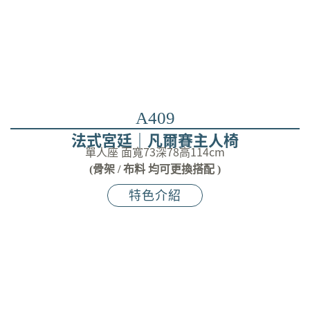
A409
法式宮廷｜凡爾賽主人椅
單人座 面寬73深78高114cm
(骨架 / 布料 均可更換搭配 )
特色介紹