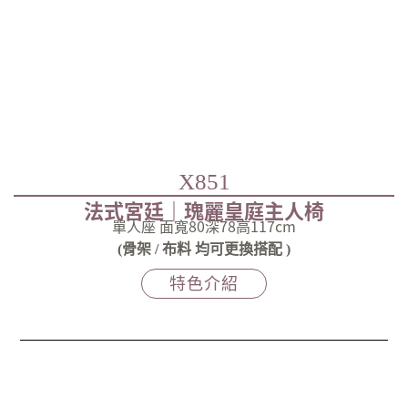
X851
法式宮廷｜瑰麗皇庭主人椅
單人座 面寬80深78高117cm
(骨架 / 布料 均可更換搭配 )
特色介紹