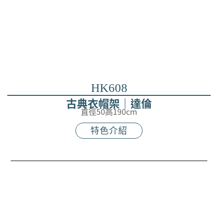
HK608
古典衣帽架｜達倫
直徑50高190cm
特色介紹
《精選實拍》