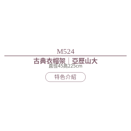
M524
古典衣帽架｜亞歷山大
直徑45高225cm
特色介紹