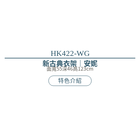
HK422-WG
新古典衣架｜安妮
面寬55深46高123cm
特色介紹