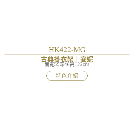
HK422-MG
古典掛衣架｜安妮
面寬55深46高123cm
特色介紹