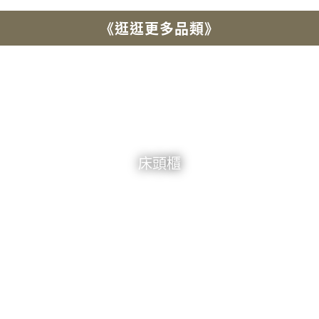
《逛逛更多品類》
床頭櫃