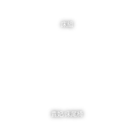
床組
貴妃/床尾椅