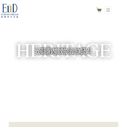
HERITAGE
收藏級桃花心木家具
沉穩內斂空間美學
歐洲重雕刻工藝