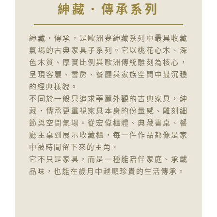
紳藏．傳承系列
紳藏・傳承，是歐洲夢紳藏系列中最具收藏
氣場的古典家具子系列。它以桃花心木、深
色木質、厚實比例與歐洲傳統雕刻為核心，
呈現客廳、書房、餐廳與家族空間中最沉穩
的經典樣貌。
不同於一般只追求華麗外觀的古典家具，紳
藏・傳承更重視家具本身的份量感、雕刻細
節與空間氣場。從宏偉櫃體、典藏書桌、餐
廳主桌到展示收藏櫃，每一件作品都像是家
中被時間留下來的主角。
它不只是家具，而是一種能陪伴家庭、承載
品味，也能在歲月中越顯珍貴的生活傳承。