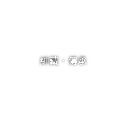
紳藏．傳承
客廳家具