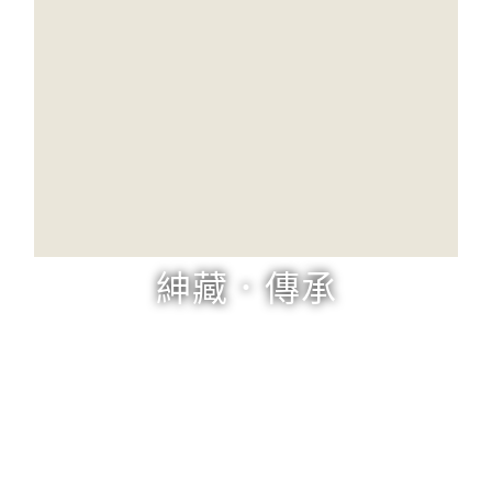
紳藏．傳承
玄關家具