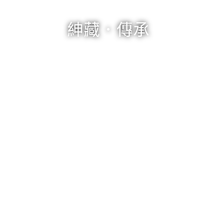
紳藏．傳承
臥室家具
《精選實拍》
—重雕刻，成就家的傳承氣場