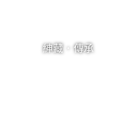
紳藏．傳承
餐廳家具