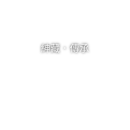
紳藏．傳承
沙發軟裝