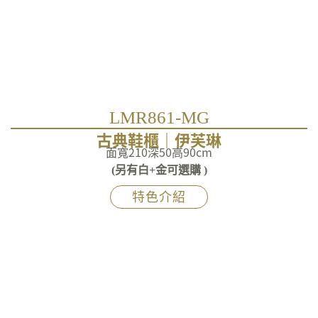
LMR861-MG
古典鞋櫃｜伊芙琳
面寬210深50高90cm
(另有白+金可選購 )
特色介紹