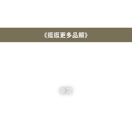
《逛逛更多品類》
傘架