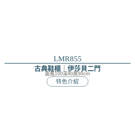
LMR855
古典鞋櫃｜伊莎貝二門
面寬100深40高90cm
特色介紹