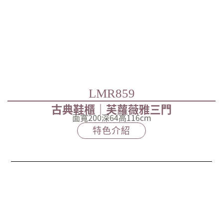
LMR859
古典鞋櫃｜芙蘿薇雅三門
面寬200深64高116cm
特色介紹