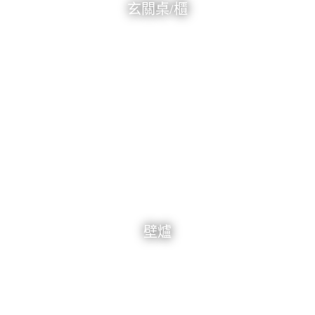
玄關桌/櫃
壁爐