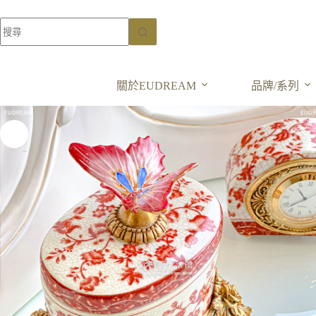
手繪紅花 蝴蝶飾品盒
高溫瓷胎+銅件
加入購物車
NT$
6,200
關於EUDREAM
品牌/系列
NT$
12,400