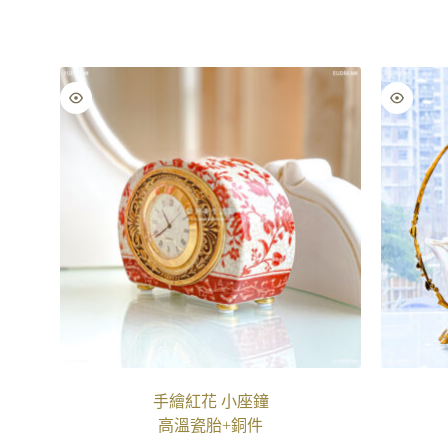
手繪紅花 小座鐘
高溫瓷胎+銅件