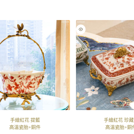
手繪紅花 提籃
手繪紅花 珍藏
高溫瓷胎+銅件
高溫瓷胎+銅