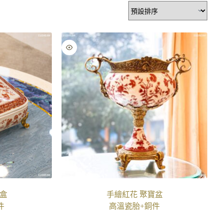
盒
手繪紅花 聚寶盆
件
高溫瓷胎+銅件