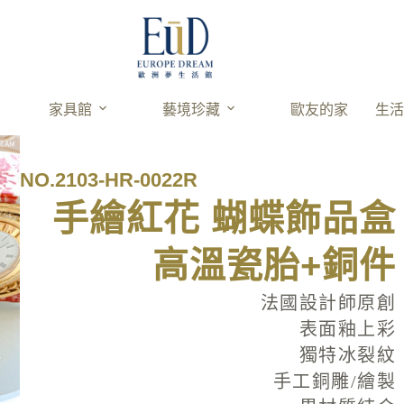
家具館
藝境珍藏
歐友的家
生
NO.2103-HR-0022R
手繪紅花 蝴蝶飾品盒
高溫瓷胎+銅件
法國設計師原創
表面釉上彩
獨特冰裂紋
手工銅雕/繪製