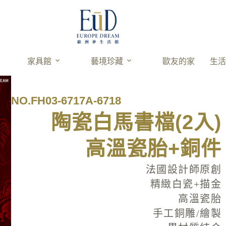
家具館
藝境珍藏
歐友的家
生
NO.FH03-6717A-6718
陶瓷白馬書檔(2入)
高溫瓷胎+銅件
法國設計師原創
精緻白瓷+描金
高溫瓷胎
手工銅雕/繪製