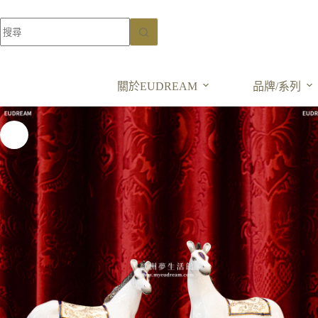
陶瓷白馬書檔(2入)
高溫瓷胎+銅件
加入購物車
NT$
18,000
關於EUDREAM
品牌/系列
NT$
36,000