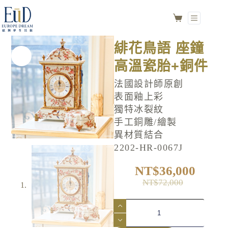
緋花鳥語 座鐘
加入購物車
高溫瓷胎+銅件
NO.2202-HR-0067J
緋花鳥語 座鐘
高溫瓷胎+銅件
法國設計師原創
表面釉上彩
獨特冰裂紋
手工銅雕/繪製
異材質結合
2202-HR-0067J
NT$
36,000
NT$
72,000