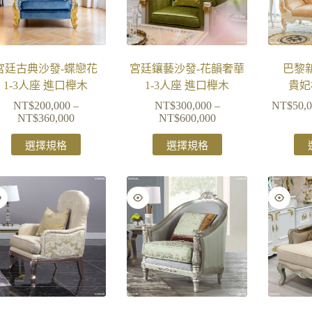
宮廷古典沙發-蝶戀花
宮廷鑲藝沙發-花韻奢華
巴黎
1-3人座 進口櫸木
1-3人座 進口櫸木
貴妃
NT$
200,000
–
NT$
300,000
–
NT$
50,
NT$
360,000
NT$
600,000
選擇規格
選擇規格