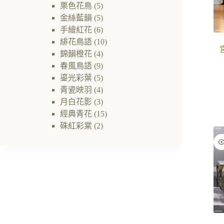
栗色花鳥
(5)
金絲藍韻
(5)
手繪紅花
(6)
緋花鳥語
(10)
錦韻橙花
(4)
春風鳥語
(9)
鎏光彩葉
(5)
青瓷映羽
(4)
月白花影
(3)
經典青花
(15)
硃紅彩棠
(2)