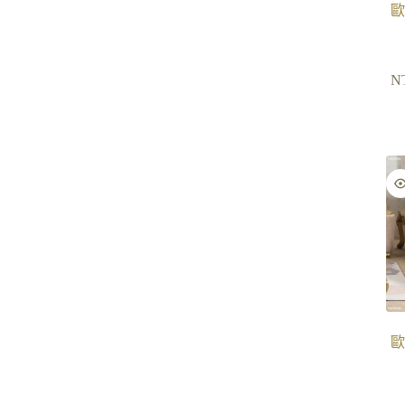
歐
N
歐