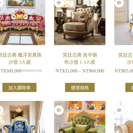
宮廷古典 羅浮宮貴族
宮廷古典 肯辛頓
宮廷古
沙發 3人座
布沙發 1-3人座
沙
NT$
300,000
NT$
35,000
–
NT$
60,000
NT$
85,0
NT$
600,000
加入購物車
選擇規格