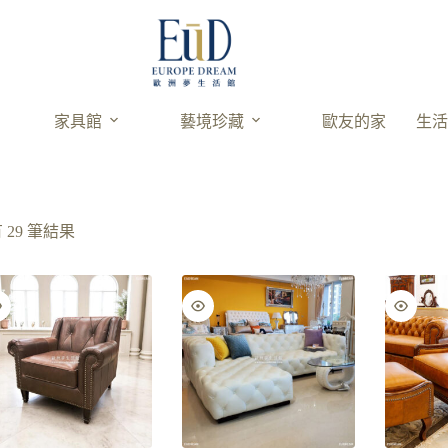
家具館
藝境珍藏
歐友的家
生
 29 筆結果