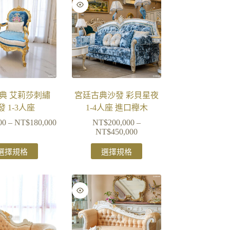
典 艾莉莎刺繡
宮廷古典沙發 彩貝星夜
發 1-3人座
1-4人座 進口櫸木
00
–
NT$
180,000
NT$
200,000
–
NT$
450,000
選擇規格
選擇規格