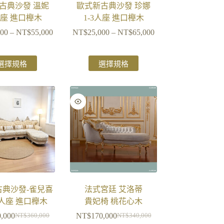
古典沙發 溫妮
歐式新古典沙發 珍娜
人座 進口櫸木
1-3人座 進口櫸木
000
–
NT$
55,000
NT$
25,000
–
NT$
65,000
選擇規格
選擇規格
古典沙發-雀兒喜
法式宮廷 艾洛蒂
人座 進口櫸木
貴妃椅 桃花心木
0,000
NT$
170,000
NT$
360,000
NT$
340,000