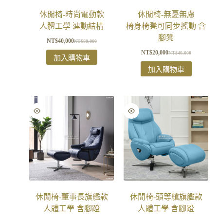
休閒椅-時尚電動款
休閒椅-無憂無慮
人體工學 連動結構
椅身椅凳可同步搖動 含
腳凳
NT$
40,000
NT$
80,000
NT$
20,000
NT$
40,000
加入購物車
加入購物車
休閒椅-董事長旗艦款
休閒椅-頭等艙旗艦款
人體工學 含腳蹬
人體工學 含腳蹬