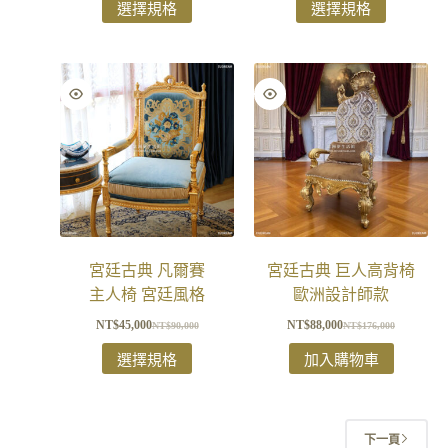
選擇規格
選擇規格
宮廷古典 凡爾賽
宮廷古典 巨人高背椅
主人椅 宮廷風格
歐洲設計師款
NT$
45,000
NT$
88,000
NT$
90,000
NT$
176,000
選擇規格
加入購物車
下一頁