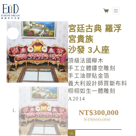
宮廷古典 羅浮宮貴族
加入購物車
沙發 3人座
NO.A2014
宮廷古典 羅浮
宮貴族
沙發 3人座
頂級法國櫸木
手工立體鏤空雕刻
手工油膠貼金箔
義大利設計師買斷布料
栩栩如生一體雕刻
A2014
NT$
300,000
NT$
600,000