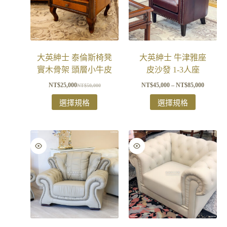
大英紳士 泰倫斯椅凳
大英紳士 牛津雅座
實木骨架 頭層小牛皮
皮沙發 1-3人座
NT$
25,000
NT$
45,000
–
NT$
85,000
NT$
50,000
選擇規格
選擇規格