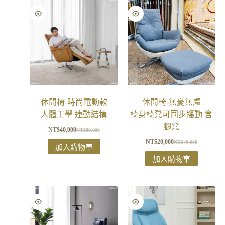
休閒椅-時尚電動款
休閒椅-無憂無慮
人體工學 連動結構
椅身椅凳可同步搖動 含
腳凳
NT$
40,000
NT$
80,000
NT$
20,000
NT$
40,000
加入購物車
加入購物車