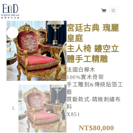
宮廷古典 瑰麗皇庭
選擇規格
主人椅 鏤空立體手工精雕
NO.X851
宮廷古典 瑰麗
皇庭
主人椅 鏤空立
體手工精雕
法國白櫸木
100%實木骨架
手工雕刻&傳統貼箔工
藝
買斷款式-精緻刺繡布
料
X851
NT$
80,000