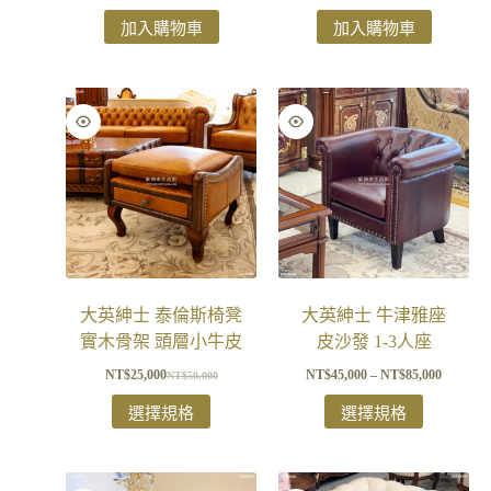
加入購物車
加入購物車
大英紳士 泰倫斯椅凳
大英紳士 牛津雅座
實木骨架 頭層小牛皮
皮沙發 1-3人座
NT$
25,000
NT$
45,000
–
NT$
85,000
NT$
50,000
選擇規格
選擇規格