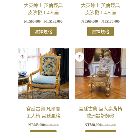
大英紳士 英倫經典
大英紳士 英倫經典
皮沙發 1-4人座
皮沙發 1-4人座
NT$
60,000
–
NT$
135,000
NT$
60,000
–
NT$
135,000
選擇規格
選擇規格
宮廷古典 凡爾賽
宮廷古典 巨人高背椅
主人椅 宮廷風格
歐洲設計師款
NT$
45,000
NT$
88,000
NT$
90,000
NT$
176,000