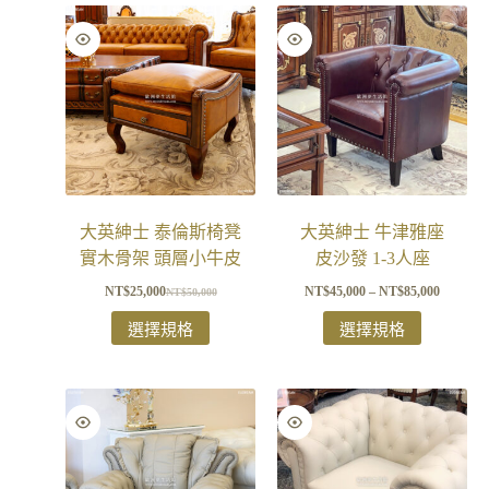
大英紳士 泰倫斯椅凳
大英紳士 牛津雅座
實木骨架 頭層小牛皮
皮沙發 1-3人座
NT$
25,000
NT$
45,000
–
NT$
85,000
NT$
50,000
選擇規格
選擇規格