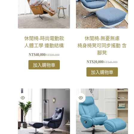
休閒椅-時尚電動款
休閒椅-無憂無慮
人體工學 連動結構
椅身椅凳可同步搖動 含
腳凳
NT$
40,000
NT$
80,000
NT$
20,000
NT$
40,000
加入購物車
加入購物車