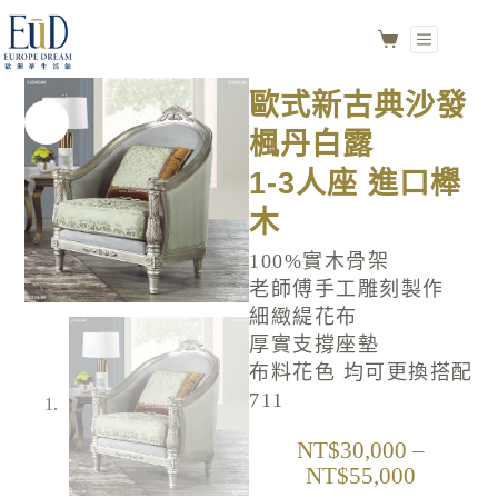
歐式新古典沙發 楓丹白露
選擇規格
1-3人座 進口櫸木
NO.711
歐式新古典沙發
楓丹白露
1-3人座 進口櫸
木
100%實木骨架
老師傅手工雕刻製作
細緻緹花布
厚實支撐座墊
布料花色 均可更換搭配
711
NT$
30,000
–
NT$
55,000