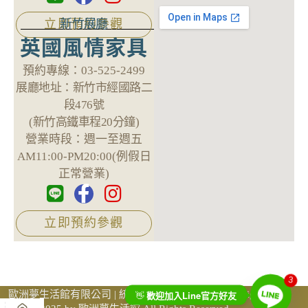
新竹展廳
立即預約參觀
英國風情家具
預約專線：
03-525-2499
展廳地址：
新竹市經國路二
段476號
(新竹高鐵車程20分鐘)
營業時段：
週一至週五
AM11:00-PM20:00(例假日
正常營業)
立即預約參觀
3
Line
歐洲夢生活館有限公司 | 統一編號 69759605 ©Copyright
👋
歡迎加入
官方好友