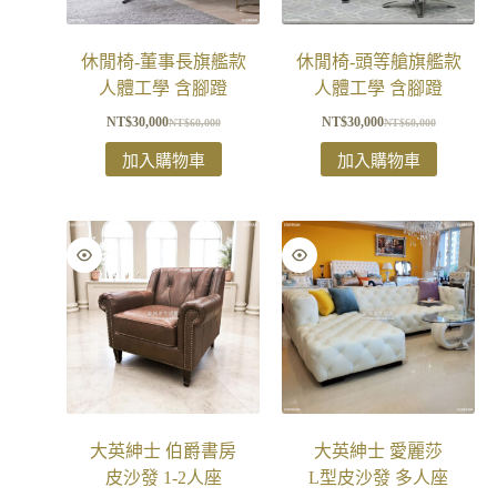
休閒椅-董事長旗艦款
休閒椅-頭等艙旗艦款
人體工學 含腳蹬
人體工學 含腳蹬
NT$
30,000
NT$
30,000
NT$
60,000
NT$
60,000
加入購物車
加入購物車
大英紳士 伯爵書房
大英紳士 愛麗莎
皮沙發 1-2人座
L型皮沙發 多人座