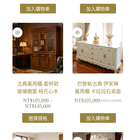
加入購物車
加入購物車
古典萬用櫃-聖杯款
巴黎新古典 伊芙琳
玻璃櫥窗 桃花心木
萬用櫃 卡拉拉石桌面
NT$
105,000
–
NT$
105,000
NT$
210,000
NT$
145,000
選擇規格
加入購物車