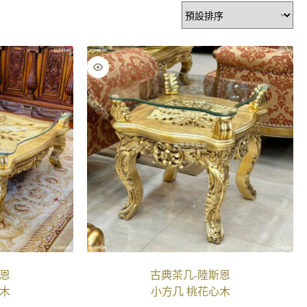
斯恩
古典茶几-陸斯恩
木
小方几 桃花心木