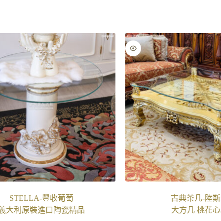
STELLA-豐收葡萄
古典茶几-陸
義大利原裝進口陶瓷精品
大方几 桃花心