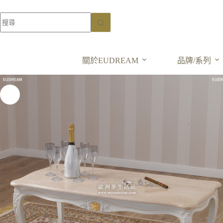
巴黎新古典 卡莉絲塔
大理石茶几 桃花心木
選擇規格
NT$
28,000
–
關於EUDREAM
品牌/系列
NT$
32,000