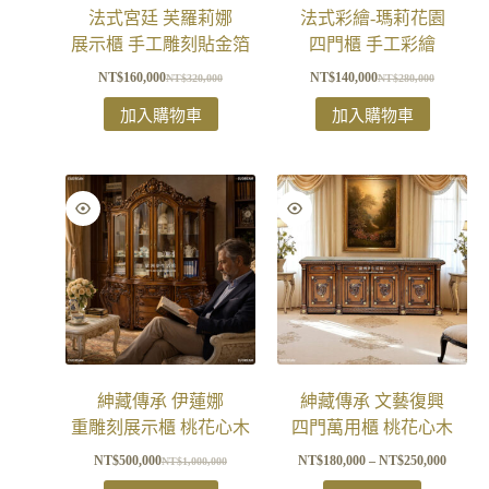
法式宮廷 芙羅莉娜​
法式彩繪-瑪莉花園
展示櫃 手工雕刻貼金箔
四門櫃 手工彩繪
NT$
160,000
NT$
140,000
NT$
320,000
NT$
280,000
加入購物車
加入購物車
紳藏傳承 伊蓮娜
紳藏傳承 文藝復興
重雕刻展示櫃 桃花心木
四門萬用櫃 桃花心木
NT$
500,000
NT$
180,000
–
NT$
250,000
NT$
1,000,000