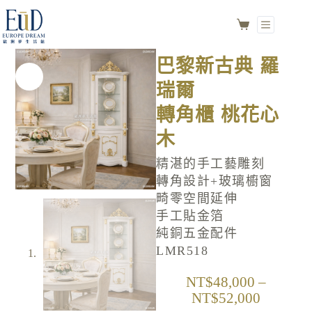
巴黎新古典 羅瑞爾
選擇規格
轉角櫃 桃花心木
NO.LMR518
巴黎新古典 羅
瑞爾
轉角櫃 桃花心
木
精湛的手工藝雕刻
轉角設計+玻璃櫥窗
畸零空間延伸
手工貼金箔
純銅五金配件
LMR518
NT$
48,000
–
NT$
52,000