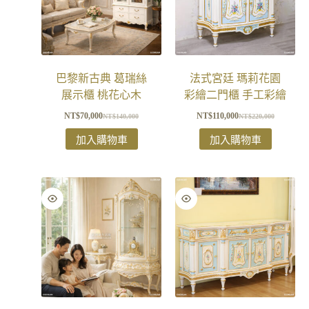
巴黎新古典 葛瑞絲
法式宮廷 瑪莉花園
展示櫃 桃花心木
彩繪二門櫃 手工彩繪
NT$
70,000
NT$
110,000
NT$
140,000
NT$
220,000
加入購物車
加入購物車