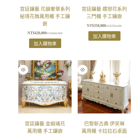
宮廷鑲藝 花韻奢華系列
宮廷鑲藝 蝶戀花系列
秘境花舞萬用櫃 手工鑲
三門櫃 手工鑲嵌
嵌
NT$
350,000
NT$
700,000
NT$
420,000
NT$
840,000
加入購物車
加入購物車
宮廷鑲藝 金緞璃花
巴黎新古典 伊芙琳
萬用櫃 手工鑲嵌
萬用櫃 卡拉拉石桌面