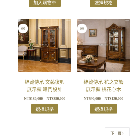
加入購物車
選擇規格
紳藏傳承 文藝復興
紳藏傳承 花之交響
展示櫃 暗門設計
展示櫃 桃花心木
NT$
180,000
–
NT$
280,000
NT$
90,000
–
NT$
120,000
選擇規格
選擇規格
下一頁