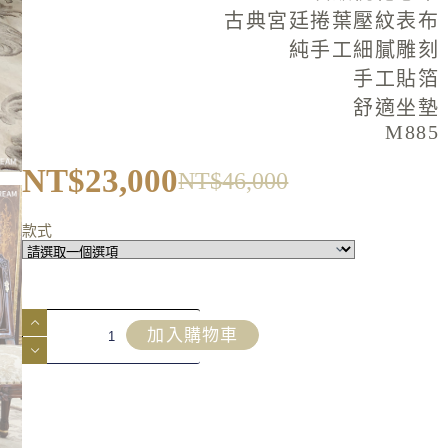
古典宮廷捲葉壓紋表布
純手工細膩雕刻
手工貼箔
舒適坐墊
M885
NT$
23,000
NT$
46,000
款式
加入購物車