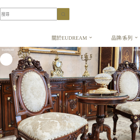
紳藏傳承 洛可可花卉椅
古典緹花壓紋 桃花心木
選擇規格
NT$
23,000
關於EUDREAM
品牌/系列
NT$
46,000