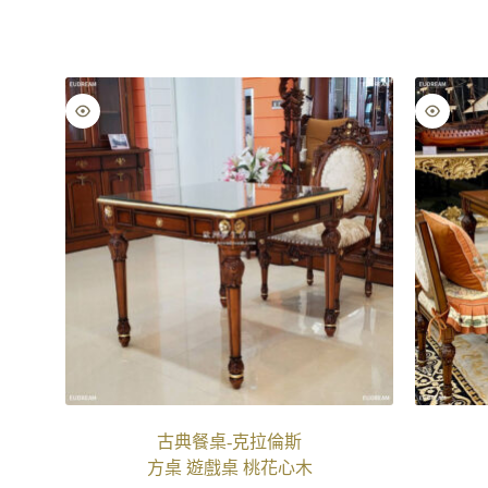
古典餐桌-克拉倫斯
方桌 遊戲桌 桃花心木