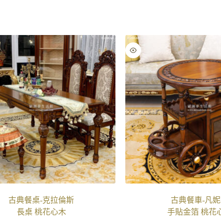
古典餐桌-克拉倫斯
古典餐車-凡
長桌 桃花心木
手貼金箔 桃花