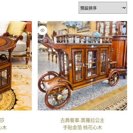
妮莎
古典餐車-奧羅拉公主
心木
手貼金箔 桃花心木