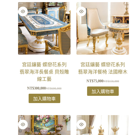
宮廷鑲藝 蝶戀花系列
宮廷鑲藝 蝶戀花系列
翡翠海洋長餐桌 貝殼雕
翡翠海洋餐椅 法國櫸木
線工藝
NT$
75,000
NT$
150,000
NT$
300,000
NT$
600,000
加入購物車
加入購物車