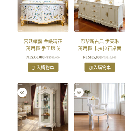
宮廷鑲藝 金緞璃花
巴黎新古典 伊芙琳
萬用櫃 手工鑲嵌
萬用櫃 卡拉拉石桌面
NT$
350,000
NT$
105,000
NT$
700,000
NT$
210,000
加入購物車
加入購物車