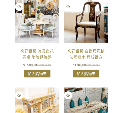
宮廷鑲藝 浪漫齊花
宮廷鑲藝 白蝶貝冠椅
圓桌 附旋轉飾盤
法國櫸木 貝殼鑲嵌
NT$
300,000
NT$
80,000
NT$
600,000
NT$
160,000
加入購物車
加入購物車