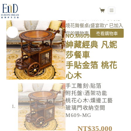
紳藏經典 凡妮莎餐車
加入購物車
手貼金箔 桃花心木
“宮廷鑲藝 花韻奢華系列秘
境花舞餐桌(盛宴款)” 已加入
查看購物車
您的購物車
NO.M609-MG
紳藏經典 凡妮
莎餐車
手貼金箔 桃花
心木
手工雕刻\貼箔
附托盤\酒架功能
桃花心木\燻邊工藝
玻璃門收納空間
M609-MG
NT$
35,000