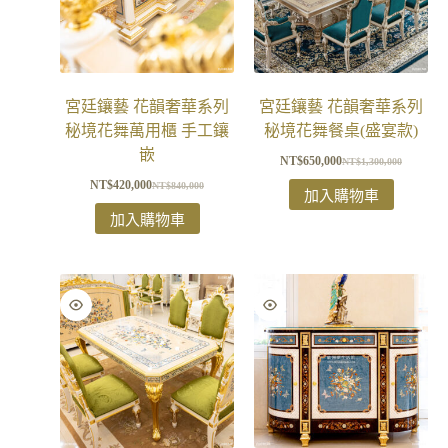
宮廷鑲藝 花韻奢華系列
宮廷鑲藝 花韻奢華系列
秘境花舞萬用櫃 手工鑲
秘境花舞餐桌(盛宴款)
嵌
NT$
650,000
NT$
1,300,000
NT$
420,000
NT$
840,000
加入購物車
加入購物車