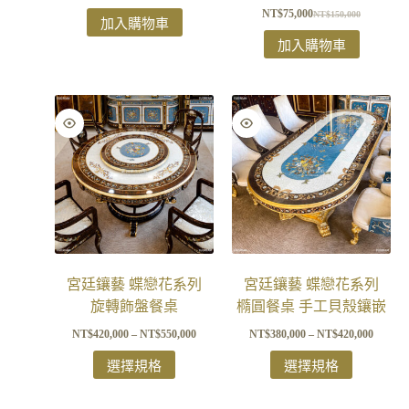
NT$
75,000
NT$
150,000
加入購物車
加入購物車
宮廷鑲藝 蝶戀花系列
宮廷鑲藝 蝶戀花系列
旋轉飾盤餐桌
橢圓餐桌 手工貝殼鑲嵌
NT$
420,000
–
NT$
550,000
NT$
380,000
–
NT$
420,000
選擇規格
選擇規格