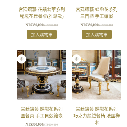
宮廷鑲藝 花韻奢華系列
宮廷鑲藝 蝶戀花系列
秘境花舞餐桌(雅聚款)
三門櫃 手工鑲嵌
NT$
350,000
NT$
350,000
NT$
700,000
NT$
700,000
加入購物車
加入購物車
宮廷鑲藝 蝶戀花系列
宮廷鑲藝 蝶戀花系列
圓餐桌 手工貝殼鑲嵌
巧克力絲絨餐椅 法國櫸
木
NT$
300,000
NT$
600,000