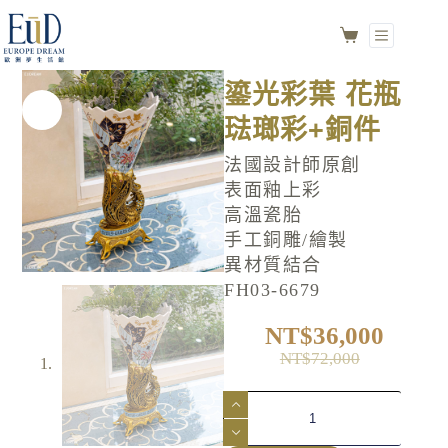
鎏光彩葉 花瓶
加入購物車
琺瑯彩+銅件
NO.FH03-6679
鎏光彩葉 花瓶
琺瑯彩+銅件
法國設計師原創
表面釉上彩
高溫瓷胎
手工銅雕/繪製
異材質結合
FH03-6679
NT$
36,000
NT$
72,000