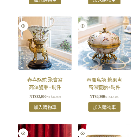
春喜駱駝 聚寶盆
春風鳥語 糖果盅
高溫瓷胎+銅件
高溫瓷胎+銅件
NT$
22,000
NT$
6,200
NT$
44,000
NT$
12,400
加入購物車
加入購物車