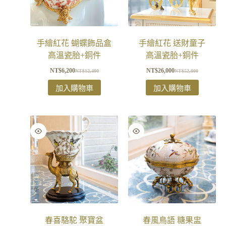
手繪紅花 蝴蝶飾品盒
手繪紅花 送財童子
高溫瓷胎+銅件
高溫瓷胎+銅件
NT$
6,200
NT$
26,000
NT$
12,400
NT$
52,000
加入購物車
加入購物車
春喜駱駝 聚寶盆
春風鳥語 糖果盅