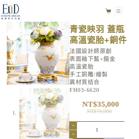
青瓷映羽 蓋瓶
加入購物車
高溫瓷胎+銅件
NO.FH03-6620
青瓷映羽 蓋瓶
高溫瓷胎+銅件
法國設計師原創
表面釉下藍+描金
高溫瓷胎
手工銅雕/繪製
異材質結合
FH03-6620
NT$
35,000
NT$
70,000