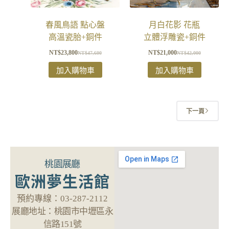
春風鳥語 點心盤
月白花影 花瓶
高溫瓷胎+銅件
立體浮雕瓷+銅件
NT$
23,800
NT$
21,000
NT$
47,600
NT$
42,000
加入購物車
加入購物車
下一頁
桃園展廳
歐洲夢生活館
預約專線：
03-287-2112
展廳地址：
桃園市中壢區永
信路151號