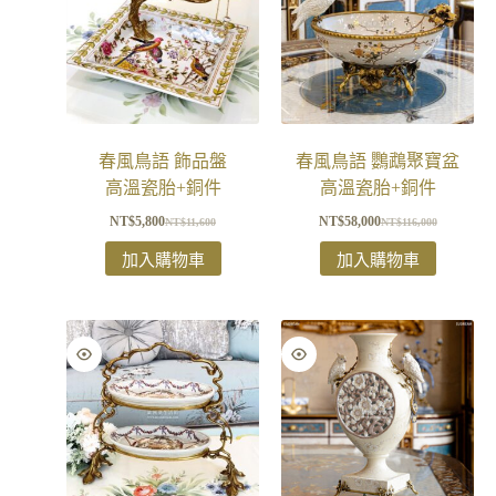
春風鳥語 飾品盤
春風鳥語 鸚鵡聚寶盆
高溫瓷胎+銅件
高溫瓷胎+銅件
NT$
5,800
NT$
58,000
NT$
11,600
NT$
116,000
加入購物車
加入購物車