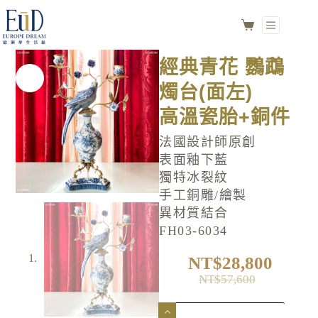
經典青花 鸚鵡燭台(面左)
加入購物車
高溫瓷胎+銅件
NO.FH03-6034
經典青花 鸚鵡
燭台(面左)
高溫瓷胎+銅件
法國設計師原創
表面釉下藍
獨特冰裂紋
手工銅雕/繪製
異材質結合
FH03-6034
NT$
28,800
NT$
57,600