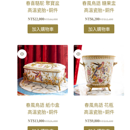
春喜駱駝 聚寶盆
春風鳥語 糖果盅
高溫瓷胎+銅件
高溫瓷胎+銅件
NT$
22,000
NT$
6,200
NT$
44,000
NT$
12,400
加入購物車
加入購物車
春風鳥語 紙巾盒
春風鳥語 花瓶
高溫瓷胎+銅件
高溫瓷胎+銅件
NT$
13,000
NT$
9,800
NT$
26,000
NT$
19,600