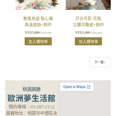
春風鳥語 點心盤
月白花影 花瓶
高溫瓷胎+銅件
立體浮雕瓷+銅件
NT$
23,800
NT$
21,000
NT$
47,600
NT$
42,000
加入購物車
加入購物車
下一頁
桃園展廳
歐洲夢生活館
預約專線：
03-287-2112
展廳地址：
桃園市中壢區永