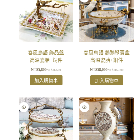
春風鳥語 飾品盤
春風鳥語 鸚鵡聚寶盆
高溫瓷胎+銅件
高溫瓷胎+銅件
NT$
5,800
NT$
58,000
NT$
11,600
NT$
116,000
加入購物車
加入購物車