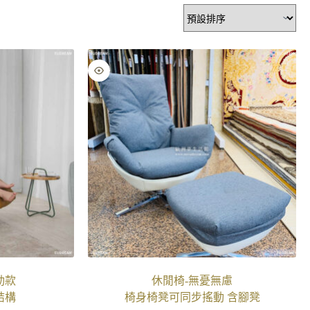
動款
休閒椅-無憂無慮
結構
椅身椅凳可同步搖動 含腳凳