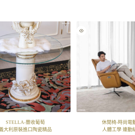
STELLA-豐收葡萄
休閒椅-時尚電
義大利原裝進口陶瓷精品
人體工學 連動