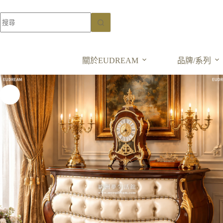
紳藏經典​​ 克莉絲汀
三層櫃 桃花心木
選擇規格
NT$
55,000
–
關於EUDREAM
品牌/系列
NT$
65,000