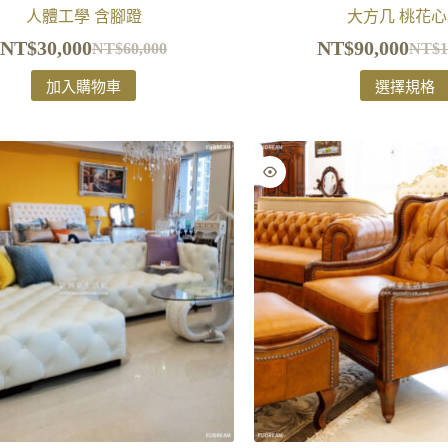
人體工學 含腳蹬
大方几 桃花心
NT$
30,000
NT$
90,000
NT$
60,000
NT$
1
加入購物車
選擇規格