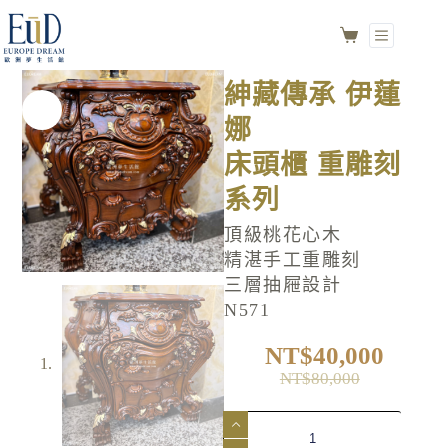
紳藏傳承 伊蓮娜
加入購物車
床頭櫃 重雕刻系列
NO.N571
紳藏傳承 伊蓮
娜
床頭櫃 重雕刻
系列
頂級桃花心木
精湛手工重雕刻
三層抽屜設計
N571
NT$
40,000
NT$
80,000