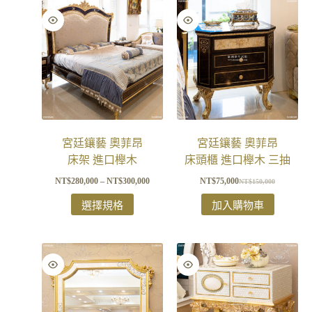
宮廷鑲藝 奧菲昂
宮廷鑲藝 奧菲昂
床架 進口櫸木
床頭櫃 進口櫸木 三抽
NT$
280,000
–
NT$
300,000
NT$
75,000
NT$
150,000
選擇規格
加入購物車