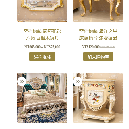
宮廷鑲藝 御苑花影
宮廷鑲藝 海洋之星
方鏡 白櫸木鑲貝
床頭櫃 全滿版鑲嵌
NT$
65,000
–
NT$
75,000
NT$
120,000
NT$
240,000
選擇規格
加入購物車