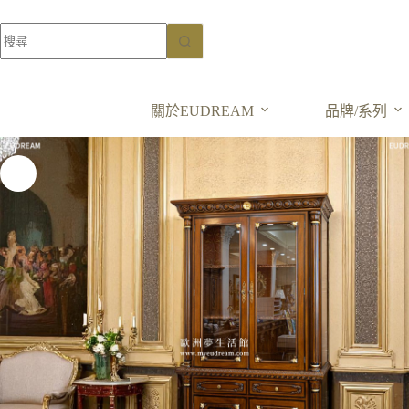
紳藏傳承 文藝復興
展示櫃 暗門設計
選擇規格
NT$
180,000
–
關於EUDREAM
品牌/系列
NT$
280,000