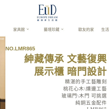
家具館
藝境珍藏
歐友的家
生
NO.LMR865
紳藏傳承 文藝復興
展示櫃 暗門設計
精湛的手工藝雕刻
桃花心木\燻邊工藝
玻璃門\木門 可挑選
純銅五金配件
LMR865