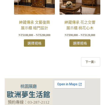
紳藏傳承 文藝復興
紳藏傳承 花之交響
展示櫃 暗門設計
展示櫃 桃花心木
NT$
180,000
–
NT$
280,000
NT$
90,000
–
NT$
120,000
選擇規格
選擇規格
下一頁
桃園展廳
歐洲夢生活館
預約專線：
03-287-2112