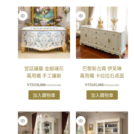
宮廷鑲藝 金緞璃花
巴黎新古典 伊芙琳
萬用櫃 手工鑲嵌
萬用櫃 卡拉拉石桌面
NT$
350,000
NT$
105,000
NT$
700,000
NT$
210,000
加入購物車
加入購物車