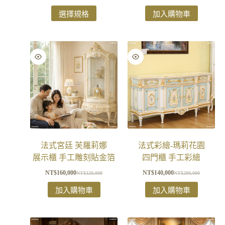
選擇規格
加入購物車
法式宮廷 芙羅莉娜​
法式彩繪-瑪莉花園
展示櫃 手工雕刻貼金箔
四門櫃 手工彩繪
NT$
160,000
NT$
140,000
NT$
320,000
NT$
280,000
加入購物車
加入購物車