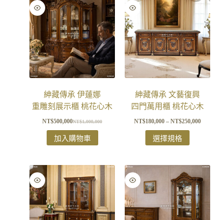
紳藏傳承 伊蓮娜
紳藏傳承 文藝復興
重雕刻展示櫃 桃花心木
四門萬用櫃 桃花心木
NT$
500,000
NT$
180,000
–
NT$
250,000
NT$
1,000,000
加入購物車
選擇規格