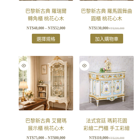
巴黎新古典 羅瑞爾
巴黎新古典 羅馬圓舞曲
轉角櫃 桃花心木
圓櫃 桃花心木
NT$
48,000
–
NT$
52,000
NT$
130,000
NT$
260,000
選擇規格
加入購物車
巴黎新古典 艾爾瑪
法式宮廷 瑪莉花園
展示櫃 桃花心木
彩繪二門櫃 手工彩繪
NT$
75,000
–
NT$
80,000
NT$
110,000
NT$
220,000