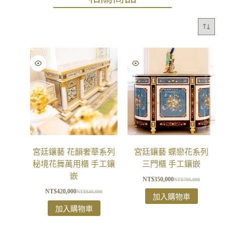
宮廷鑲藝 花韻奢華系列
宮廷鑲藝 蝶戀花系列
秘境花舞萬用櫃 手工鑲
三門櫃 手工鑲嵌
嵌
NT$
350,000
NT$
700,000
NT$
420,000
NT$
840,000
加入購物車
加入購物車