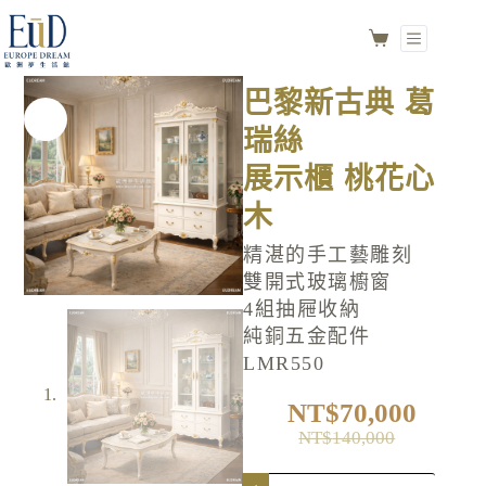
巴黎新古典 葛瑞絲
加入購物車
展示櫃 桃花心木
NO.LMR550
巴黎新古典 葛
瑞絲
展示櫃 桃花心
木
精湛的手工藝雕刻
雙開式玻璃櫥窗
4組抽屜收納
純銅五金配件
LMR550
NT$
70,000
NT$
140,000