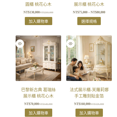
圓櫃 桃花心木
展示櫃 桃花心木
NT$
130,000
NT$
75,000
–
NT$
80,000
NT$
260,000
加入購物車
選擇規格
巴黎新古典 葛瑞絲
法式展示櫃-芙羅莉娜​
展示櫃 桃花心木
手工雕刻貼金箔
NT$
70,000
NT$
160,000
NT$
140,000
NT$
320,000
加入購物車
加入購物車