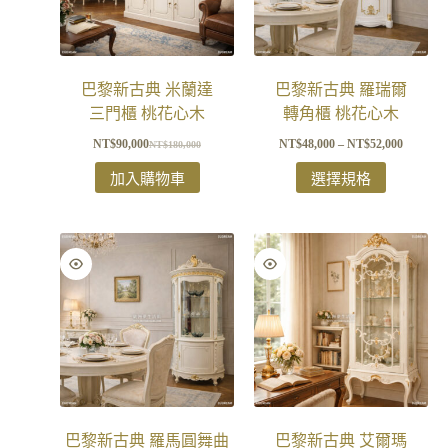
巴黎新古典 米蘭達
巴黎新古典 羅瑞爾
三門櫃 桃花心木
轉角櫃 桃花心木
NT$
90,000
NT$
48,000
–
NT$
52,000
NT$
180,000
加入購物車
選擇規格
巴黎新古典 羅馬圓舞曲
巴黎新古典 艾爾瑪