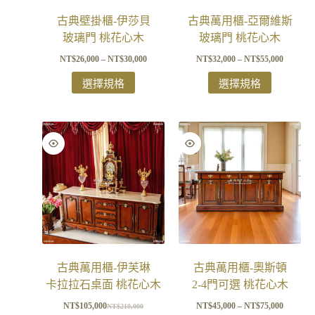
古典壁掛櫃-伊莎貝
古典萬用櫃-亞爾維斯
玻璃門 桃花心木
玻璃門 桃花心木
NT$
26,000
–
NT$
30,000
NT$
32,000
–
NT$
55,000
選擇規格
選擇規格
古典萬用櫃-伊芙琳
古典萬用櫃-奧斯頓
卡拉拉石桌面 桃花心木
2-4門可選 桃花心木
NT$
105,000
NT$
45,000
–
NT$
75,000
NT$
210,000