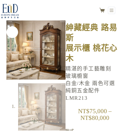
紳藏經典 路易斯
選擇規格
展示櫃 桃花心木
NO.LMR213
紳藏經典 路易
斯
展示櫃 桃花心
木
精湛的手工藝雕刻
玻璃櫥窗
白金/木金 兩色可選
純銅五金配件
LMR213
NT$
75,000
–
NT$
80,000