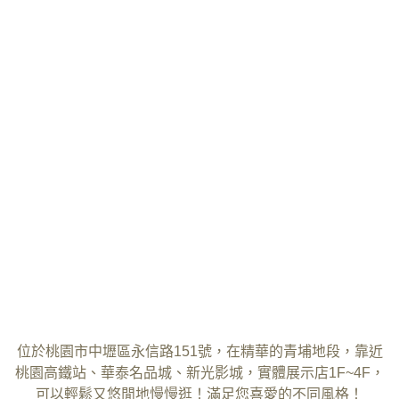
位於桃園市中壢區永信路151號，在精華的青埔地段，靠近
桃園高鐵站、華泰名品城、
新光影城，實體展示店1F~4F，
可以輕鬆又悠閒地慢慢逛！滿足您喜愛的不同風格！