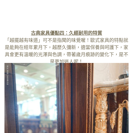
古典家具優點四：久經耐用的特質
「越擺越有味道」可不是指聞的味覺喔！歐式家具的特點就
是能夠在經年累月下，越歷久彌新，適當保養與呵護下，家
具會更有溫暖的光澤與色調，帶著歲月痕跡的變化下，是不
是更加迷人呢！