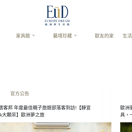
家具館
藝境珍藏
歐友的家
生
官方公告
痞客邦 年度最佳親子旅遊部落客到訪!【靜宜
歐洲
&大顆呆】歐洲夢之旅
具，