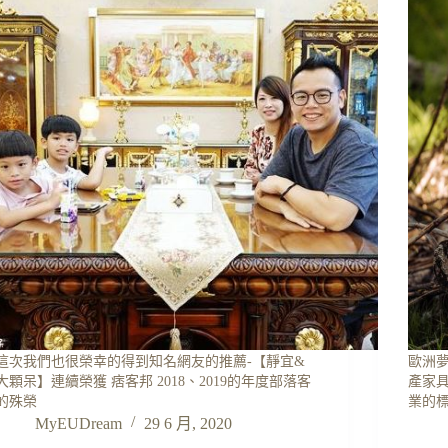
這次我們也很榮幸的得到知名網友的推薦-【靜宜&
歐洲夢
大顆呆】連續榮獲 痞客邦 2018、2019的年度部落客
產家
的殊榮
業的
MyEUDream
29 6 月, 2020