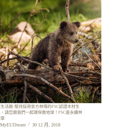
生活館-堅持採用官方林場的FSC認證木材生
具，請您跟我們一起環保救地球！FSC是永續林
標章
MyEUDream
30 12 月, 2018