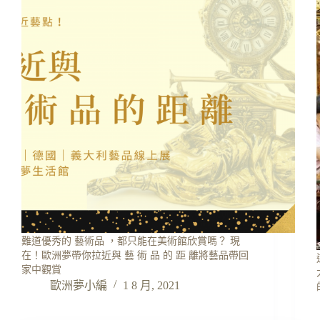
難道優秀的 藝術品 ，都只能在美術館欣賞嗎？ 現
在！歐洲夢帶你拉近與 藝 術 品 的 距 離將藝品帶回
家中觀賞
歐洲夢小編
1 8 月, 2021