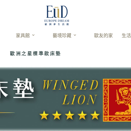
家具館
藝境珍藏
歐友的家
生
歐洲之星標準款床墊